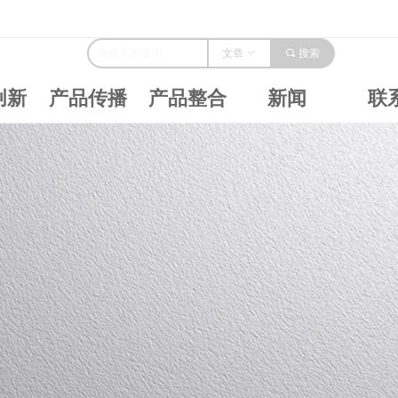
文章
ꀁ
끠
搜索
创新
产品传播
产品整合
新闻
联