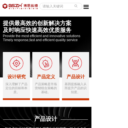
ABOUT/关于
ꄙ
끀
CASE/案例
提供最高效的创新解决方案
及时响应快速高效优质服务
SERVICE/服务
Provide the most efficient and innovative solutions
Timely response,fast and efficient quality service
NEWS/资讯
CONTACT/联系
设计研究
产品定义
产品设计
深入理解了产品
产品策略是市场
基因提炼融入从
定位的目标和本
营销组合策略的
而提升产品的识
质。
基础。
别度。
产品设计