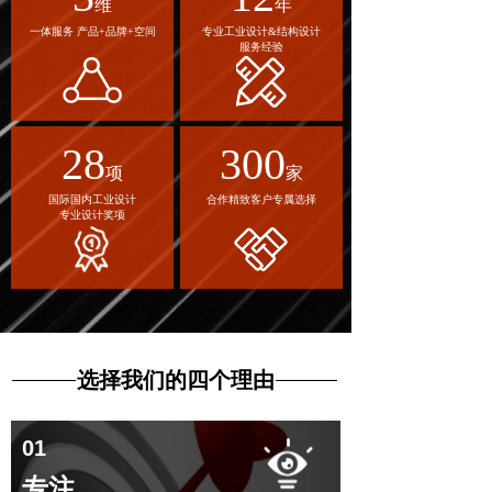
维
年
一体服务 产品+品牌+空间
专业工业设计&结构设计
服务经验
28
300
项
家
国际国内工业设计
合作精致客户专属选择
专业设计奖项
选择我们的
四个理由
01
专注